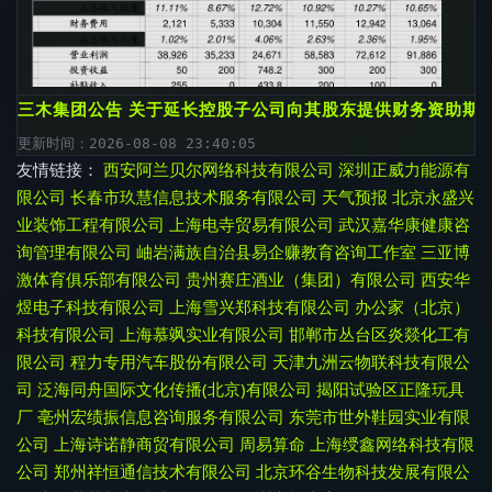
三木集团公告 关于延长控股子公司向其股东提供财务资助期
更新时间：2026-08-08 23:40:05
友情链接：
西安阿兰贝尔网络科技有限公司
深圳正威力能源有
限公司
长春市玖慧信息技术服务有限公司
天气预报
北京永盛兴
业装饰工程有限公司
上海电寺贸易有限公司
武汉嘉华康健康咨
询管理有限公司
岫岩满族自治县易企赚教育咨询工作室
三亚博
激体育俱乐部有限公司
贵州赛庄酒业（集团）有限公司
西安华
煜电子科技有限公司
上海雪兴郑科技有限公司
办公家（北京）
科技有限公司
上海慕飒实业有限公司
邯郸市丛台区炎燚化工有
限公司
程力专用汽车股份有限公司
天津九洲云物联科技有限公
司
泛海同舟国际文化传播(北京)有限公司
揭阳试验区正隆玩具
厂
亳州宏绩振信息咨询服务有限公司
东莞市世外鞋园实业有限
公司
上海诗诺静商贸有限公司
周易算命
上海绶鑫网络科技有限
公司
郑州祥恒通信技术有限公司
北京环谷生物科技发展有限公