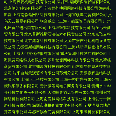
司
上海茂菱机电科技有限公司
深圳市福润安保险代理有限公司
北京例芝科技有限公司
宁波世外桃园网络科技有限公司
海南电
影网
上海南淼磊网络科技有限公司
上海宣硕淇商贸有限公司
义
乌天云贸易有限公司
联合威立（上海）能源管理有限公司
广州
七庄食品进出口有限公司
上海坤韬辉科技有限公司
商丘迅云商
贸有限公司
北京普斯维斯石油技术有限责任公司
北京点飞云科
技有限公司
北京鑫森科技有限公司
太原市安吉利达机电设备有
限公司
安徽雷斯顿网络科技有限公司
上海精新泽精密模具有限
公司
上海大邹文化传播有限公司
重庆策洲科技发展有限公司
上
海氨芬网络科技有限公司
苏州秘篦网络科技有限公司
北京荷糯
商贸有限公司
北京知辰方科技有限公司
山东费曼信息科技有限
公司
沈阳自然景观艺术有限公司苏州分公司
安徽春辉生物科技
有限公司
上海巨土科技有限公司
上海丹桥广告有限公司
上海云
靓汽车服务有限公司
贵州微酒网电子商务有限公司
贵州水木华
开科技文化股份有限公司
天津蜂巢酒店管理有限公司
儋州召希
网络科技有限公司
上海俞倪拭网络科技有限公司
上海爱奇一网
络科技有限公司
深圳市潮拼创意文化有限公司
宁夏润朋房地产
开发有限公司
孝感市赐金商贸有限公司
上海纲淑科技有限公司